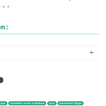
n :
s
 Lyon
Formation vente à distance
Lyon
prévention litiges