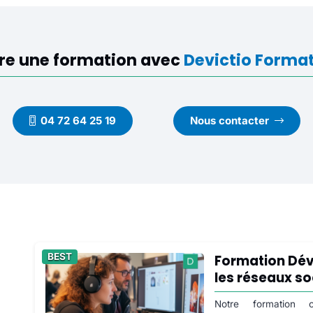
re une formation avec
Devictio Forma
04 72 64 25 19
Nous contacter
BEST
Formation Dév
les réseaux s
Notre formation c