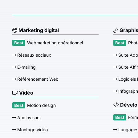
Marketing digital
Graphi
Webmarketing opérationnel
Phot
Réseaux sociaux
Suite Ad
E-mailing
Suite Affi
Référencement Web
Logiciels 
Infograph
Vidéo
Dévelo
Motion design
Form
Audiovisuel
Montage vidéo
Langage