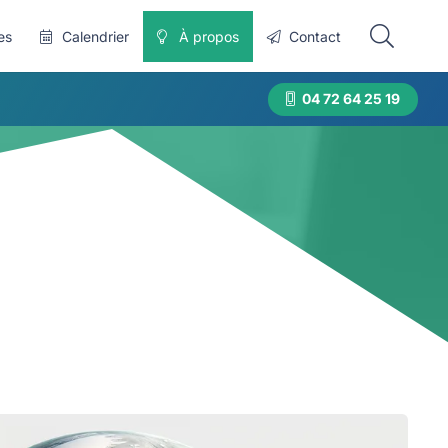
es
Calendrier
À propos
Contact
04 72 64 25 19