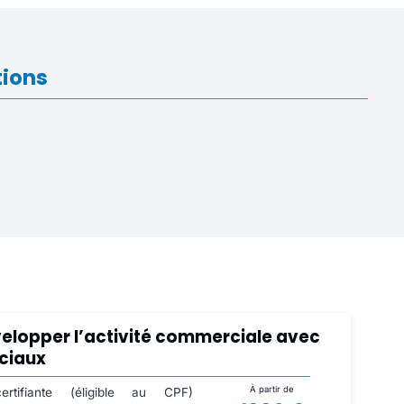
tions
B
elopper l’activité commerciale avec
ociaux
À partir de
ertifiante (éligible au CPF)