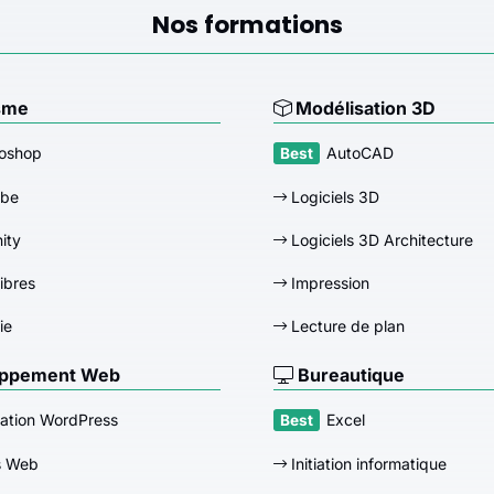
Nos formations
sme
Modélisation 3D
oshop
AutoCAD
obe
Logiciels 3D
nity
Logiciels 3D Architecture
libres
Impression
ie
Lecture de plan
ppement Web
Bureautique
ation WordPress
Excel
s Web
Initiation informatique