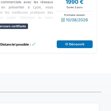
1990 €
té commerciale avec les réseaux
e en présentiel à Lyon, vous
Durée 3 jours
er les meilleures pratiques des
Prochaine session
r capter l’attention de votre
10/08/2026
isibilité et en crédibilité sur le
arcours certifiants
 entreprise et faire des réseaux
 outil de croissance. Passez au
ec Devictio : valorisez votre
à une communication digitale
Découvrir
Distanciel possible :
e certification professionnelle
reconnue.