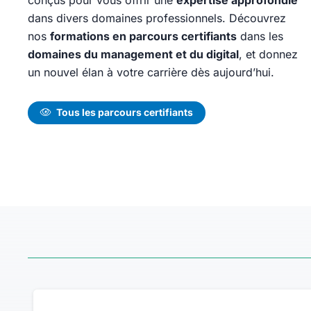
os équipes des compétences essentielles pour
Durée 2 jours
dans divers domaines professionnels. Découvrez
 l’IA dans leur production vidéo. Grâce à une
Prochaine session
 pédagogique interactive et des cas concrets,
nos
formations en parcours certifiants
dans les
10/08/2026
rmation vous aidera à exploiter tout le potentiel
domaines du management et du digital
, et donnez
rative
Intelligence Artificielle
n et à en faire un véritable atout pour votre
un nouvel élan à votre carrière dès aujourd’hui.
x sociaux
Vidéo
entreprise.
Découvrir
Distanciel possible :
Tous les parcours certifiants