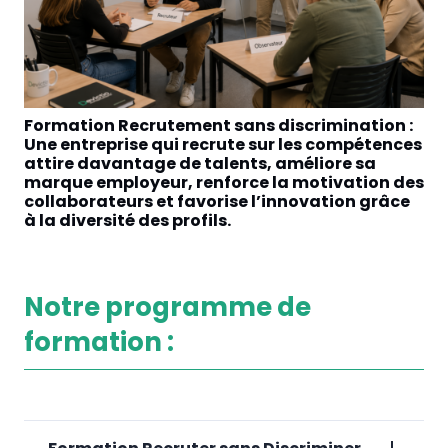
Formation Recrutement sans discrimination :
Fo
Une entreprise qui recrute sur les compétences
en
attire davantage de talents, améliore sa
éq
marque employeur, renforce la motivation des
di
collaborateurs et favorise l’innovation grâce
ch
à la diversité des profils.
Notre programme de
formation :