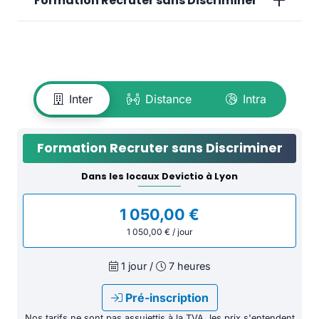
Formation Recruter sans Discriminer
Inter
Distance
Intra
Formation Recruter sans Discriminer
Dans les locaux Devictio à Lyon
1 050,00 €
1 050,00 € / jour
1 jour /
7 heures
Pré-inscription
Nos tarifs ne sont pas assujettis à la TVA, les prix s'entendent