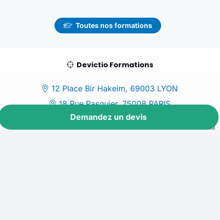
Toutes nos formations
Devictio Formations
12 Place Bir Hakeim, 69003 LYON
18 Rue Pasquier, 75008 PARIS
Demandez un devis
04 72 64 25 19
©
Depuis 2007,
Devictio
, votre
Centre de Formation
sur
Lyon
et
Paris
, accompagne les entreprises dans leur projet de
développement de compétences en digital et management.