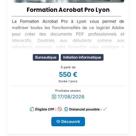
Formation Acrobat Pro Lyon
La Formation Acrobat Pro à Lyon vous permet de
maîtriser toutes les fonctionnalités de ce logiciel Adobe
pour créer des documents PDF professionnels et
interactifs. Destinée aux débutants comme aux
utilisateurs avancés, cette formation vous enseigne à
concevoir des fichiers PDF adaptés à l'impression,
Bureautique
Initiation informatique
intégrant images et polices pour une présentation
optimale. Nos sessions sont proposées à Lyon en petit
À partir de
groupe de 5 participants, garantissant un suivi
550 €
personnalisé. Que ce soit pour créer des documents
Durée 1 jours
d'impression ou des fichiers PDF interactifs, développez
vos compétences grâce à notre formation éligible au
Prochaine session
17/08/2026
CPF.
Éligible CPF :
Distanciel possible :
Découvrir