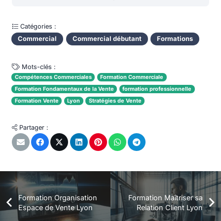
Catégories :
Commercial
Commercial débutant
Formations
Mots-clés :
Compétences Commerciales
Formation Commerciale
Formation Fondamentaux de la Vente
formation professionnelle
Formation Vente
Lyon
Stratégies de Vente
Partager :
Formation Organisation
Formation Maîtriser sa
Espace de Vente Lyon
Relation Client Lyon