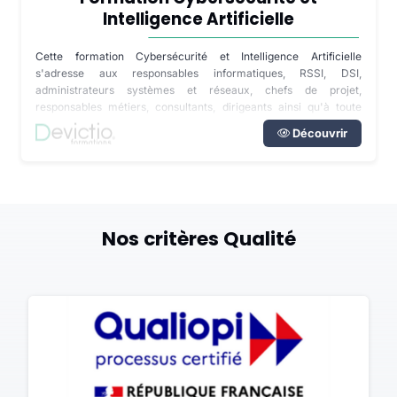
Intelligence Artificielle
Cette formation Cybersécurité et Intelligence Artificielle
s'adresse aux responsables informatiques, RSSI, DSI,
administrateurs systèmes et réseaux, chefs de projet,
responsables métiers, consultants, dirigeants ainsi qu'à toute
personne impliquée dans la transformation numérique de son
Découvrir
entreprise. Disponible en inter-entreprises dans notre centre de
formation de Lyon, en intra directement dans vos locaux partout
en France ou à distance, cette formation s'adapte au niveau des
participants ainsi qu'aux outils déjà déployés dans votre
organisation.
Nos critères Qualité