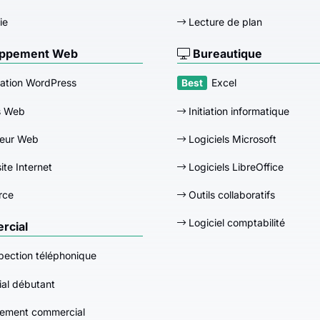
ie
Lecture de plan
ppement Web
Bureautique
ation WordPress
Excel
s Web
Initiation informatique
eur Web
Logiciels Microsoft
ite Internet
Logiciels LibreOffice
rce
Outils collaboratifs
Logiciel comptabilité
cial
pection téléphonique
al débutant
ement commercial