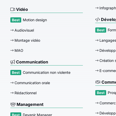
Infograph
Vidéo
Dévelo
Motion design
Form
Audiovisuel
Montage vidéo
Langage
MAO
Développ
Création s
Communication
E-comme
Communication non violente
Commer
Communication orale
Pros
Rédactionnel
Commerci
Management
Développ
Devenir Manager