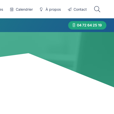
es
Calendrier
À propos
Contact
04 72 64 25 19