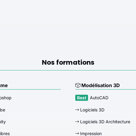
Nos formations
sme
Modélisation 3D
oshop
AutoCAD
obe
Logiciels 3D
nity
Logiciels 3D Architecture
libres
Impression