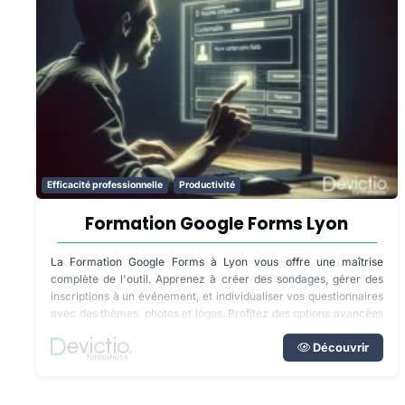
Efficacité professionnelle
Productivité
Formation Google Forms Lyon
La Formation Google Forms à Lyon vous offre une maîtrise
complète de l'outil. Apprenez à créer des sondages, gérer des
inscriptions à un événement, et individualiser vos questionnaires
avec des thèmes, photos et logos. Profitez des options avancées
comme le saut de questions ou la redirection entre les pages.
Découvrir