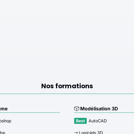
Nos formations
sme
Modélisation 3D
oshop
AutoCAD
obe
Logiciels 3D