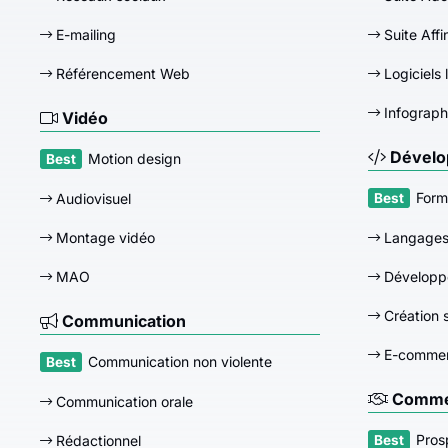
E-mailing
Suite Affi
Référencement Web
Logiciels 
Infograph
Vidéo
Dévelo
Motion design
Form
Audiovisuel
Montage vidéo
Langage
MAO
Développ
Création s
Communication
E-comme
Communication non violente
Commer
Communication orale
Pros
Rédactionnel