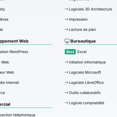
nity
Logiciels 3D Architecture
libres
Impression
ie
Lecture de plan
ppement Web
Bureautique
ation WordPress
Excel
s Web
Initiation informatique
eur Web
Logiciels Microsoft
ite Internet
Logiciels LibreOffice
rce
Outils collaboratifs
Logiciel comptabilité
cial
pection téléphonique