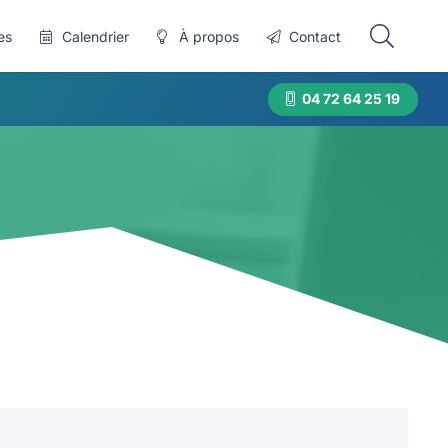
es
Calendrier
À propos
Contact
04 72 64 25 19