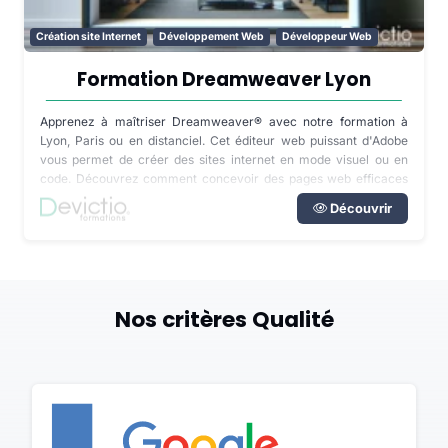
Création site Internet
Développement Web
Développeur Web
Formation Dreamweaver Lyon
Apprenez à maîtriser Dreamweaver® avec notre formation à
Lyon, Paris ou en distanciel. Cet éditeur web puissant d'Adobe
vous permet de créer des sites internet en mode visuel ou en
code. Découvrez comment concevoir des pages web efficaces
et les mettre en ligne rapidement grâce à des outils de création
Découvrir
intuitifs et une assistance à la saisie de code. Que vous soyez
débutant ou expérimenté, cette formation vous guidera dans la
réalisation de sites web vitrines ou dynamiques, de la conception
à la mise en ligne.
Nos critères Qualité