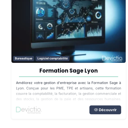
Bureautique
Logiciel comptabilité
Formation Sage Lyon
Améliorez votre gestion d'entreprise avec la Formation Sage à
Lyon. Conçue pour les PME, TPE et artisans, cette formation
couvre la comptabilité, la facturation, la gestion commerciale et
des stocks, la gestion de la paie et des ressources humaines.
Choisissez entre un apprentissage en présentiel ou en distanciel
pour une expérience d'apprentissage adaptée à vos besoins.
Découvrir