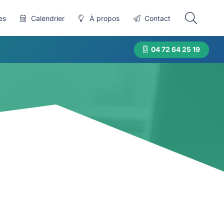
es
Calendrier
À propos
Contact
04 72 64 25 19