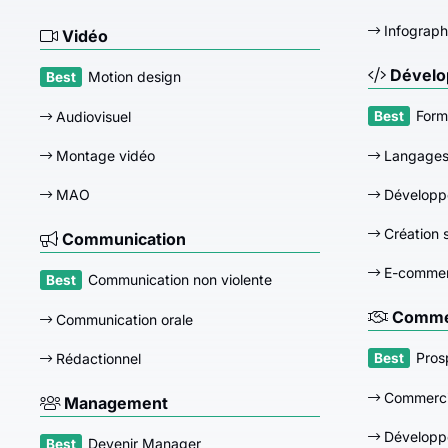
Infograph
Vidéo
Dévelo
Motion design
Form
Audiovisuel
Montage vidéo
Langage
MAO
Développ
Création s
Communication
E-comme
Communication non violente
Commer
Communication orale
Pros
Rédactionnel
Commerci
Management
Développ
Devenir Manager