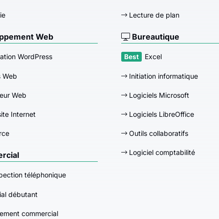
ie
Lecture de plan
ppement Web
Bureautique
ation WordPress
Excel
s Web
Initiation informatique
eur Web
Logiciels Microsoft
ite Internet
Logiciels LibreOffice
rce
Outils collaboratifs
Logiciel comptabilité
cial
pection téléphonique
al débutant
ement commercial