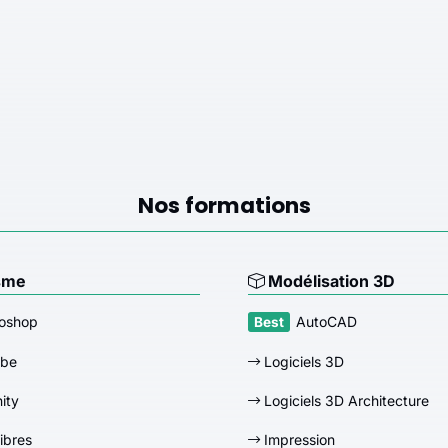
Nos formations
sme
Modélisation 3D
oshop
AutoCAD
obe
Logiciels 3D
nity
Logiciels 3D Architecture
libres
Impression