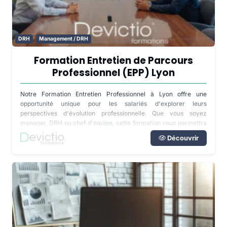
DRH
Management / DRH
Formation Entretien de Parcours
Professionnel (EPP) Lyon
Notre Formation Entretien Professionnel à Lyon offre une
opportunité unique pour les salariés d'explorer leurs
perspectives d'évolution professionnelle. Que vous soyez
manager, DRH ou chef d'équipe, cette formation vous permettra
de faire le lien entre les objectifs stratégiques de votre entreprise
Découvrir
et vos aspirations professionnelles. Ne manquez pas cette
occasion d'améliorer vos compétences et de contribuer au
développement de votre entreprise.