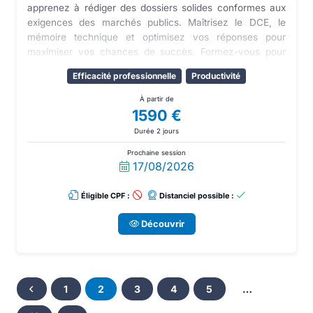
apprenez à rédiger des dossiers solides conformes aux
exigences des marchés publics. Maîtrisez le DCE, le
mémoire technique et optimisez vos réponses pour
maximiser vos chances de succès. Formez-vous pour
développer votre entreprise sur le marché public.
Efficacité professionnelle
Productivité
À partir de
1590 €
Durée 2 jours
Prochaine session
17/08/2026
Éligible CPF :
Distanciel possible :
Découvrir
1
2
3
4
5
…