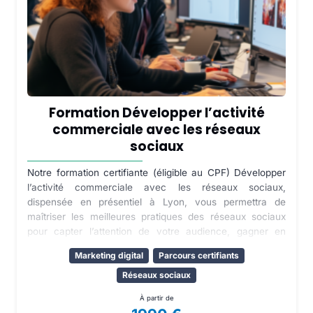
Formation Développer l’activité
commerciale avec les réseaux
sociaux
Notre formation certifiante (éligible au CPF) Développer
l’activité commerciale avec les réseaux sociaux,
dispensée en présentiel à Lyon, vous permettra de
maîtriser les meilleures pratiques des réseaux sociaux
pour capter l’attention de votre audience, gagner en
visibilité et en crédibilité sur le web, valoriser votre
Marketing digital
Parcours certifiants
entreprise et faire des réseaux sociaux un véritable outil
de croissance. Passez au niveau supérieur avec Devictio
Réseaux sociaux
: valorisez votre entreprise grâce à une communication
À partir de
digitale efficace. Obtenez une certification