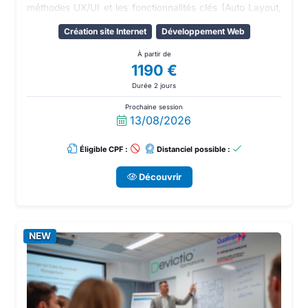
méthodes UX/UI et les fonctionnalités clés (Auto Layout,
composants, collaboration).
Création site Internet
Développement Web
À partir de
1190 €
Durée 2 jours
Prochaine session
13/08/2026
Éligible CPF :
Distanciel possible :
Découvrir
NEW