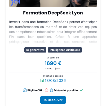
Formation DeepSeek Lyon
Investir dans une formation DeepSeek permet d’anticiper
les transformations du marché et de doter vos équipes
des compétences nécessaires pour intégrer efficacement
l’IA dans leur quotidien. Grâce à une approche
pédagogique interactive et des cas concrets, cette
formation vous aidera à exploiter tout le potentiel de
IA générative
Intelligence Artificielle
DeepSeek et à en faire un véritable atout pour votre
entreprise.
À partir de
1690 €
Durée 2 jours
Prochaine session
13/08/2026
Éligible CPF :
Distanciel possible :
Découvrir