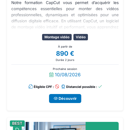
Notre formation CapCut vous permet d’acquérir les
compétences essentielles pour monter des vidéos
professionnelles, dynamiques et optimisées pour une
diffusion digitale efficace. En utilisant CapCut, un logiciel
de montage vidéo intuitif et performant, vous apprendrez
à créer des contenus visuels attractifs intégrant
Montage vidéo
Vidéo
animations, transitions et effets modernes afin de capter
rapidement l’attention de votre audience.
À partir de
890 €
Durée 2 jours
Prochaine session
10/08/2026
Éligible CPF :
Distanciel possible :
Découvrir
BEST