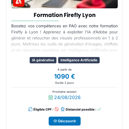
Formation Firefly Lyon
Boostez vos compétences en PAO avec notre formation
Firefly à Lyon ! Apprenez à exploiter l’IA d’Adobe pour
générer et retoucher des visuels professionnels en 1 à 2
jours. Maîtrisez les outils de génération d’images, d’effets
et de retouches assistées par intelligence artificielle pour
gagner en créativité et en productivité. Découvrez
IA générative
Intelligence Artificielle
comment intégrer Firefly efficacement dans votre flux de
travail sur Photoshop et Illustrator. Profitez d’exercices
À partir de
pratiques et de cas concrets pour produire rapidement
1090 €
des visuels impactants et adaptés à vos besoins
Durée 2 jours
professionnels.
Prochaine session
24/08/2026
Éligible CPF :
Distanciel possible :
Découvrir