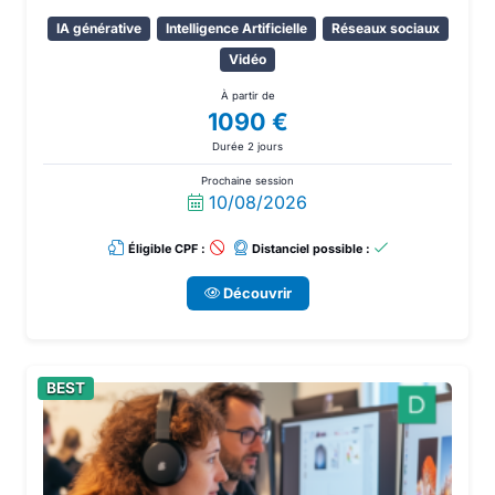
formation vous aidera à exploiter tout le potentiel de
IA générative
Intelligence Artificielle
Réseaux sociaux
HeyGen et à en faire un véritable atout pour votre
entreprise.
Vidéo
À partir de
1090 €
Durée 2 jours
Prochaine session
10/08/2026
Éligible CPF :
Distanciel possible :
Découvrir
BEST