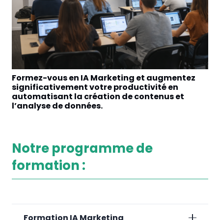
Formez-vous en IA Marketing et augmentez
En
significativement votre productivité en
pr
automatisant la création de contenus et
gé
l’analyse de données.
Notre programme de
formation :
Formation IA Marketing