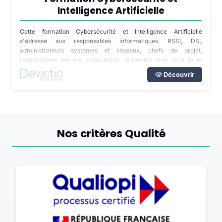
Intelligence Artificielle
Cette formation Cybersécurité et Intelligence Artificielle
s'adresse aux responsables informatiques, RSSI, DSI,
administrateurs systèmes et réseaux, chefs de projet,
responsables métiers, consultants, dirigeants ainsi qu'à toute
personne impliquée dans la transformation numérique de son
Découvrir
entreprise. Disponible en inter-entreprises dans notre centre de
formation de Lyon, en intra directement dans vos locaux partout
en France ou à distance, cette formation s'adapte au niveau des
participants ainsi qu'aux outils déjà déployés dans votre
organisation.
Nos critères Qualité