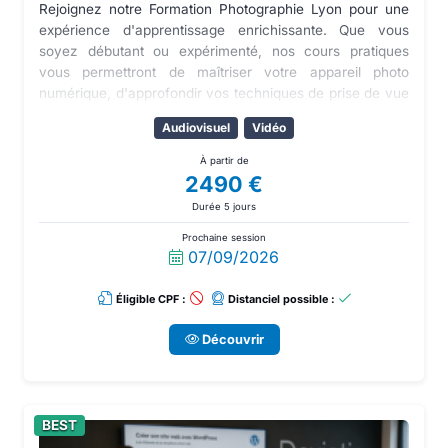
Rejoignez notre Formation Photographie Lyon pour une
expérience d'apprentissage enrichissante. Que vous
soyez débutant ou expérimenté, nos cours pratiques
vous permettront de maîtriser votre appareil photo
numérique, d'approfondir vos techniques de prise de vue
et de retouche photo. Développez votre talent avec des
Audiovisuel
Vidéo
professionnels de la photographie.
À partir de
2490 €
Durée 5 jours
Prochaine session
07/09/2026
Éligible CPF :
Distanciel possible :
Découvrir
BEST