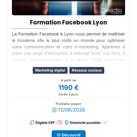
Formation Facebook Lyon
La Formation Facebook à Lyon vous permet de maîtriser
le troisième site le plus visité au monde pour optimiser
votre communication et votre e-marketing. Apprenez à
créer une page d'entreprise, à interagir avec vos fans, à
booster vos publications et à utiliser l'outil publicitaire
Facebook Ads pour cibler des audiences qualifiées.
Marketing digital
Réseaux sociaux
À partir de
1190 €
Durée 2 jours
Prochaine session
17/08/2026
Éligible CPF :
Distanciel possible :
Découvrir