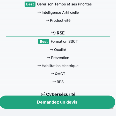
Gérer son Temps et ses Priorités
Intelligence Artificielle
Productivité
RSE
Formation SSCT
Qualité
Prévention
Habilitation électrique
QVCT
RPS
Cybersécurité
Demandez un devis
Formation Stratégie digitale Lyon
Sensibilisation