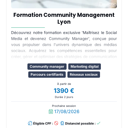
Formation Community Management
Lyon
Découvrez notre formation exclusive 'Maîtrisez le Social
Media et devenez Community Manager', conçue pour
vous propulser dans l'univers dynamique des médias
sociaux. Acquérez les compétences essentielles pour
créer, gérer et optimiser des stratégies de communication
efficaces sur les plateformes numériques. Devenez un
Community manager
Marketing digital
expert en engagement client, en gestion de contenu et en
analyse de données pour stimuler la croissance de votre
Parcours certifiants
Réseaux sociaux
marque. Rejoignez-nous et transformez votre passion
À partir de
pour les médias sociaux en une carrière enrichissante et
1390 €
pleine de possibilités.
Durée 2 jours
Prochaine session
17/08/2026
Éligible CPF :
Distanciel possible :