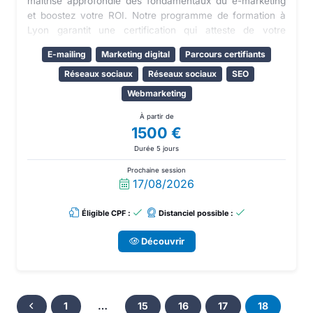
maîtrise approfondie des fondamentaux du e-marketing
et boostez votre ROI. Notre programme de formation à
Lyon garantit une certification qui atteste de votre
expertise. Optez pour l'excellence dans le domaine du
E-mailing
Marketing digital
Parcours certifiants
Webmarketing et transformez vos compétences en
résultats concrets avec notre formation Webmarketing à
Réseaux sociaux
Réseaux sociaux
SEO
Lyon.
Webmarketing
À partir de
1500 €
Durée 5 jours
Prochaine session
17/08/2026
Éligible CPF :
Distanciel possible :
Découvrir
1
…
15
16
17
18