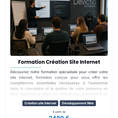
Formation Création Site Internet
Découvrez notre formation spécialisée pour créer votre
site Internet, formation conçue pour vous offrir les
compétences essentielles nécessaires à l'autonomie
dans la conception et la gestion de votre présence en
ligne. Apprenez à utiliser les outils les plus performants du
marché pour créer un site web professionnel, optimisé et
Création site Internet
Développement Web
adapté à vos besoins spécifiques. Devenez maître de
votre propre plateforme en ligne et ouvrez de nouvelles
À partir de
opportunités pour votre entreprise ou votre projet