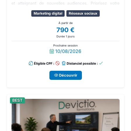
et atteignant de nouvelles audiences. Priorisez votre
stratégie de communication digitale avec nos formations.
Marketing digital
Réseaux sociaux
À partir de
790 €
Durée 1 jours
Prochaine session
10/08/2026
Éligible CPF :
Distanciel possible :
Découvrir
BEST