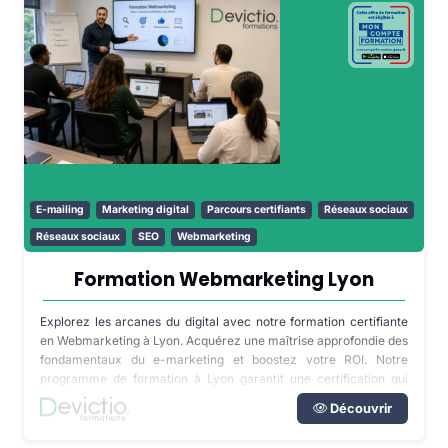
E-mailing
Marketing digital
Parcours certifiants
Réseaux sociaux
Réseaux sociaux
SEO
Webmarketing
Formation Webmarketing Lyon
Explorez les arcanes du digital avec notre formation certifiante
en Webmarketing à Lyon. Acquérez une maîtrise approfondie des
fondamentaux du e-marketing et boostez votre ROI. Notre
programme de formation à Lyon garantit une certification qui
atteste de votre expertise. Optez pour l'excellence dans le
Découvrir
domaine du Webmarketing et transformez vos compétences en
résultats concrets avec notre formation Webmarketing à Lyon.