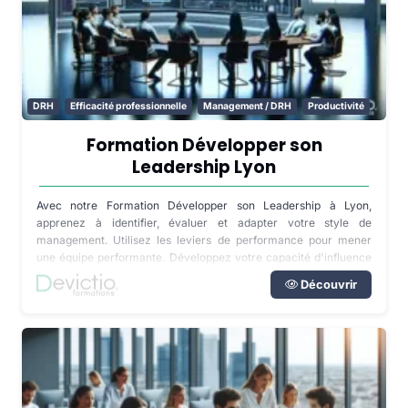
DRH
Efficacité professionnelle
Management / DRH
Productivité
Formation Développer son
Leadership Lyon
Avec notre Formation Développer son Leadership à Lyon,
apprenez à identifier, évaluer et adapter votre style de
management. Utilisez les leviers de performance pour mener
une équipe performante. Développez votre capacité d'influence
positive pour répondre aux enjeux de votre entreprise. Formation
Découvrir
basée sur l'effet miroir et la dynamique de groupe.