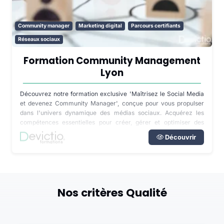
Community manager
Marketing digital
Parcours certifiants
Réseaux sociaux
Formation Community Management
Lyon
Découvrez notre formation exclusive 'Maîtrisez le Social Media
et devenez Community Manager', conçue pour vous propulser
dans l'univers dynamique des médias sociaux. Acquérez les
compétences essentielles pour créer, gérer et optimiser des
stratégies de communication efficaces sur les plateformes
Découvrir
numériques. Devenez un expert en engagement client, en
gestion de contenu et en analyse de données pour stimuler la
croissance de votre marque. Rejoignez-nous et transformez
votre passion pour les médias sociaux en une carrière
enrichissante et pleine de possibilités.
Nos critères Qualité