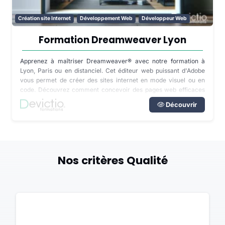
Création site Internet
Développement Web
Développeur Web
Formation Dreamweaver Lyon
Apprenez à maîtriser Dreamweaver® avec notre formation à
Lyon, Paris ou en distanciel. Cet éditeur web puissant d'Adobe
vous permet de créer des sites internet en mode visuel ou en
code. Découvrez comment concevoir des pages web efficaces
et les mettre en ligne rapidement grâce à des outils de création
Découvrir
intuitifs et une assistance à la saisie de code. Que vous soyez
débutant ou expérimenté, cette formation vous guidera dans la
réalisation de sites web vitrines ou dynamiques, de la conception
à la mise en ligne.
Nos critères Qualité