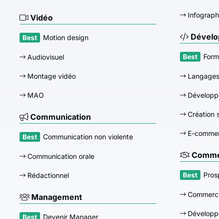
Infograph
Vidéo
Dévelo
Motion design
Form
Audiovisuel
Montage vidéo
Langage
MAO
Développ
Création s
Communication
E-comme
Communication non violente
Commer
Communication orale
Pros
Rédactionnel
Commerci
Management
Développ
Devenir Manager