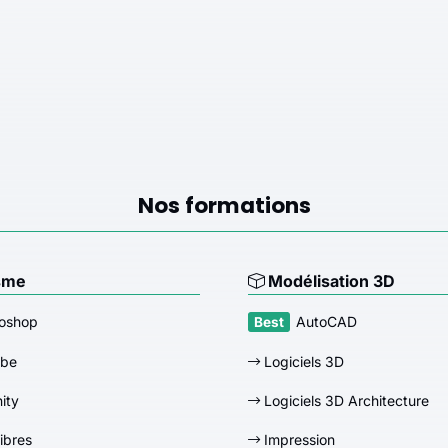
Nos formations
sme
Modélisation 3D
oshop
AutoCAD
obe
Logiciels 3D
nity
Logiciels 3D Architecture
libres
Impression