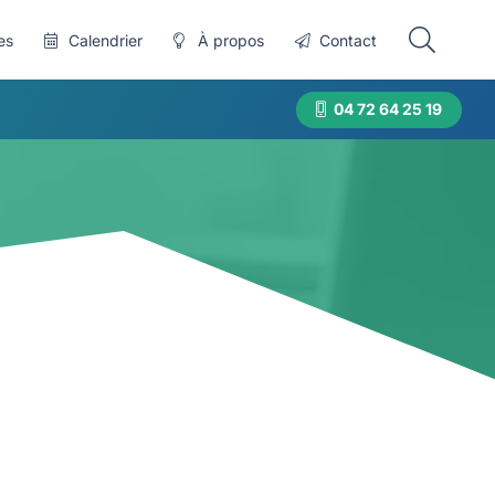
es
Calendrier
À propos
Contact
04 72 64 25 19