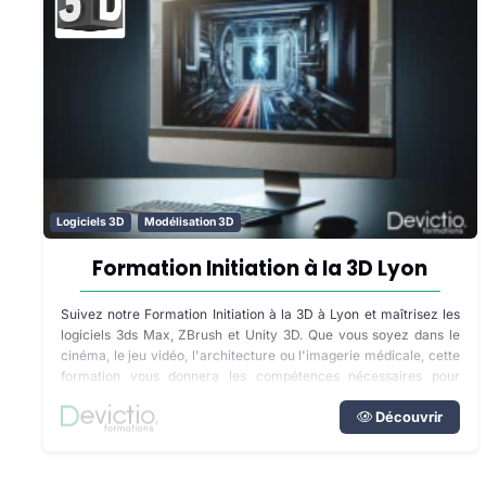
Logiciels 3D
Modélisation 3D
Formation Initiation à la 3D Lyon
Suivez notre Formation Initiation à la 3D à Lyon et maîtrisez les
logiciels 3ds Max, ZBrush et Unity 3D. Que vous soyez dans le
cinéma, le jeu vidéo, l'architecture ou l'imagerie médicale, cette
formation vous donnera les compétences nécessaires pour
donner vie à vos projets.
Découvrir