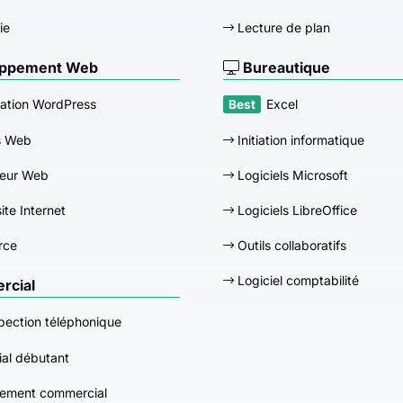
ie
Lecture de plan
ppement Web
Bureautique
ation WordPress
Excel
s Web
Initiation informatique
eur Web
Logiciels Microsoft
ite Internet
Logiciels LibreOffice
rce
Outils collaboratifs
Logiciel comptabilité
cial
pection téléphonique
al débutant
ement commercial