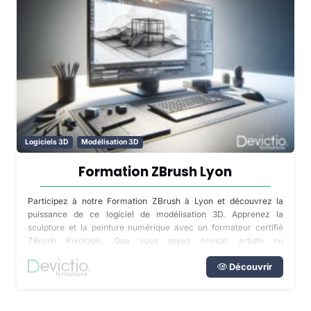
Logiciels 3D
Modélisation 3D
Formation ZBrush Lyon
Participez à notre Formation ZBrush à Lyon et découvrez la
puissance de ce logiciel de modélisation 3D. Apprenez la
sculpture et la peinture numérique avec un formateur certifié
ZBrush Pixologic. Que vous soyez novice, artiste ou
professionnel du cinéma et du jeu vidéo, cette formation est faite
pour vous.
Découvrir