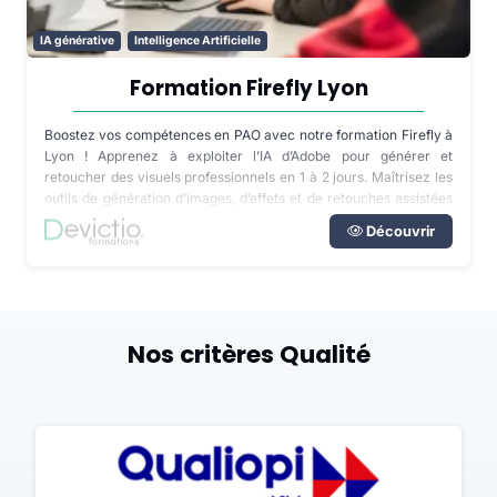
IA générative
Intelligence Artificielle
Formation Firefly Lyon
Boostez vos compétences en PAO avec notre formation Firefly à
Lyon ! Apprenez à exploiter l’IA d’Adobe pour générer et
retoucher des visuels professionnels en 1 à 2 jours. Maîtrisez les
outils de génération d’images, d’effets et de retouches assistées
par intelligence artificielle pour gagner en créativité et en
Découvrir
productivité. Découvrez comment intégrer Firefly efficacement
dans votre flux de travail sur Photoshop et Illustrator. Profitez
d’exercices pratiques et de cas concrets pour produire
rapidement des visuels impactants et adaptés à vos besoins
professionnels.
Nos critères Qualité