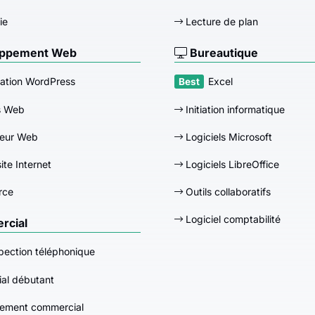
ie
Lecture de plan
ppement Web
Bureautique
ation WordPress
Excel
s Web
Initiation informatique
eur Web
Logiciels Microsoft
ite Internet
Logiciels LibreOffice
rce
Outils collaboratifs
Logiciel comptabilité
cial
pection téléphonique
al débutant
ement commercial