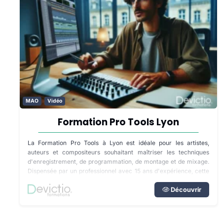
MAO
Vidéo
Formation Pro Tools Lyon
La Formation Pro Tools à Lyon est idéale pour les artistes,
auteurs et compositeurs souhaitant maîtriser les techniques
d'enregistrement, de programmation, de montage et de mixage.
Dispensée par un professionnel avec 15 ans d'expérience, cette
formation vous permettra d'accéder au standard de la post-
production et de la musique.
Découvrir