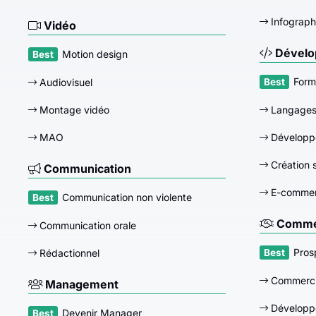
Infograph
Vidéo
Dévelo
Motion design
Form
Audiovisuel
Montage vidéo
Langage
MAO
Développ
Création s
Communication
E-comme
Communication non violente
Commer
Communication orale
Pros
Rédactionnel
Commerci
Management
Développ
Devenir Manager