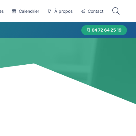
es
Calendrier
À propos
Contact
04 72 64 25 19
n