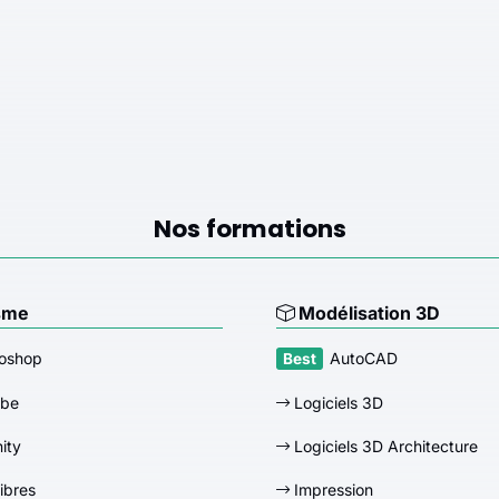
Nos formations
sme
Modélisation 3D
oshop
AutoCAD
obe
Logiciels 3D
nity
Logiciels 3D Architecture
libres
Impression