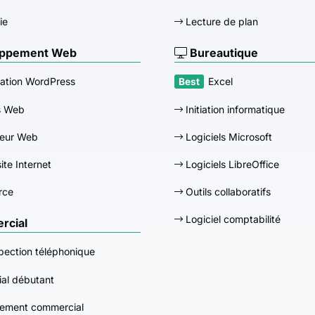
ie
Lecture de plan
ppement Web
Bureautique
ation WordPress
Excel
s Web
Initiation informatique
eur Web
Logiciels Microsoft
ite Internet
Logiciels LibreOffice
rce
Outils collaboratifs
Logiciel comptabilité
cial
pection téléphonique
al débutant
ement commercial