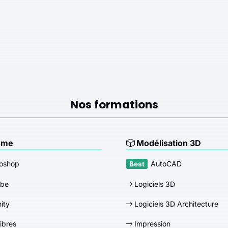
Nos formations
sme
Modélisation 3D
oshop
AutoCAD
obe
Logiciels 3D
nity
Logiciels 3D Architecture
libres
Impression