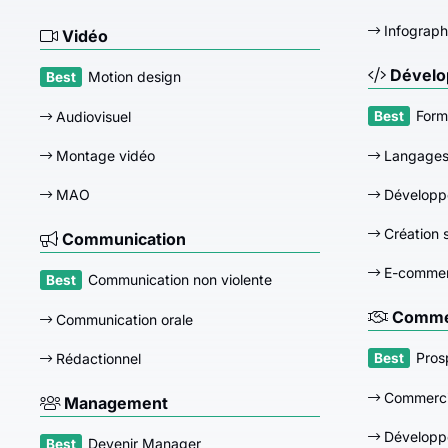
Infograph
Vidéo
Dévelo
Motion design
Form
Audiovisuel
Montage vidéo
Langage
MAO
Développ
Création s
Communication
E-comme
Communication non violente
Commer
Communication orale
Pros
Rédactionnel
Commerci
Management
Développ
Devenir Manager