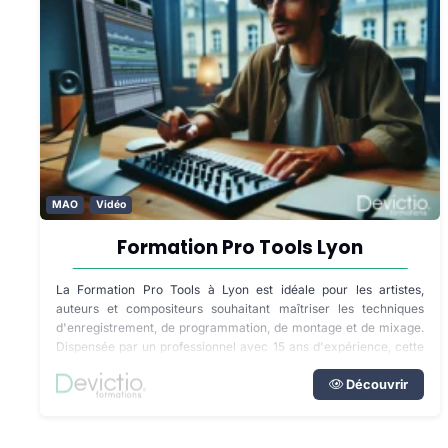
MAO
Vidéo
Formation Pro Tools Lyon
La Formation Pro Tools à Lyon est idéale pour les artistes,
auteurs et compositeurs souhaitant maîtriser les techniques
d'enregistrement, de programmation, de montage et de mixage.
Dispensée par un professionnel avec 15 ans d'expérience, cette
formation vous permettra d'accéder au standard de la post-
production et de la musique.
Découvrir