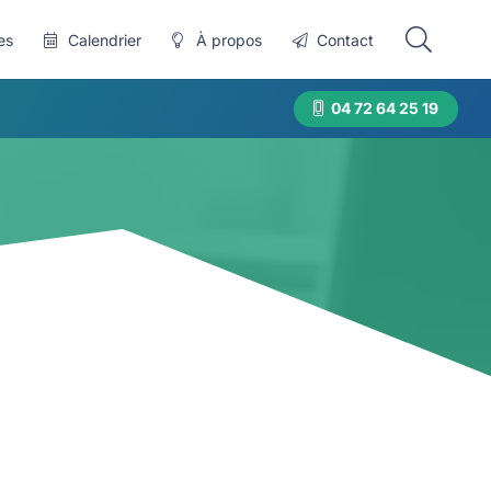
es
Calendrier
À propos
Contact
04 72 64 25 19