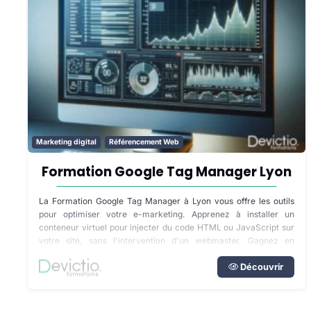
Marketing digital
Référencement Web
Formation Google Tag Manager Lyon
La Formation Google Tag Manager à Lyon vous offre les outils
pour optimiser votre e-marketing. Apprenez à installer un
conteneur virtuel pour injecter du code HTML ou JavaScript sur
votre site, sans l'intervention d'un webmaster. Gagnez en
indépendance et en efficacité dans l'analyse de vos
performances web.
Découvrir