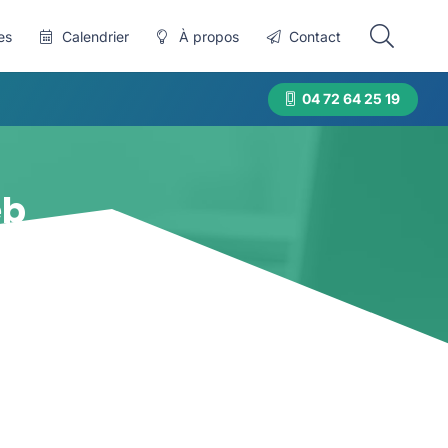
es
Calendrier
À propos
Contact
04 72 64 25 19
eb