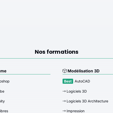
Nos formations
sme
Modélisation 3D
oshop
AutoCAD
obe
Logiciels 3D
nity
Logiciels 3D Architecture
libres
Impression