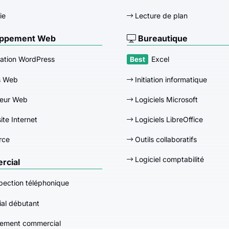
ie
Lecture de plan
ppement Web
Bureautique
ation WordPress
Excel
s Web
Initiation informatique
eur Web
Logiciels Microsoft
ite Internet
Logiciels LibreOffice
rce
Outils collaboratifs
Logiciel comptabilité
cial
pection téléphonique
al débutant
ement commercial