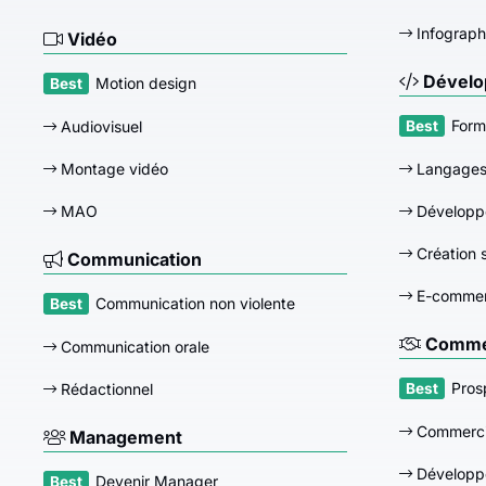
Infograph
Vidéo
Dévelo
Motion design
Form
Audiovisuel
Montage vidéo
Langage
MAO
Développ
Création s
Communication
E-comme
Communication non violente
Commer
Communication orale
Pros
Rédactionnel
Commerci
Management
Développ
Devenir Manager