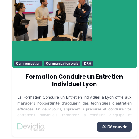
Communication
Communication orale
DRH
Formation Conduire un Entretien
Individuel Lyon
La Formation Conduire un Entretien Individuel à Lyon offre aux
managers l'opportunité d'acquérir des techniques d'entretien
efficaces. En deux jours, apprenez à préparer et conduire vos
entretiens individuels, renforcez la cohésion d'équipe et
accompagnez vos collaborateurs dans leur projet professionnel.
Éligible au plan de développement des compétences via
Découvrir
financement OPCO.