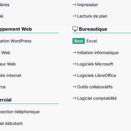
libres
Impression
ie
Lecture de plan
ppement Web
Bureautique
ation WordPress
Excel
s Web
Initiation informatique
eur Web
Logiciels Microsoft
ite Internet
Logiciels LibreOffice
rce
Outils collaboratifs
Logiciel comptabilité
cial
pection téléphonique
al débutant