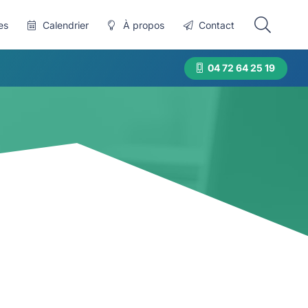
es
Calendrier
À propos
Contact
04 72 64 25 19