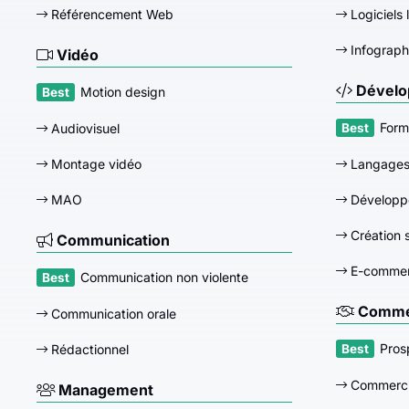
Référencement Web
Logiciels 
Infograph
Vidéo
Dévelo
Motion design
Form
Audiovisuel
Montage vidéo
Langage
MAO
Développ
Création s
Communication
E-comme
Communication non violente
Commer
Communication orale
Pros
Rédactionnel
Commerci
Management