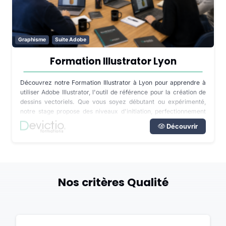
Graphisme
Suite Adobe
Formation Illustrator Lyon
Découvrez notre Formation Illustrator à Lyon pour apprendre à
utiliser Adobe Illustrator, l'outil de référence pour la création de
dessins vectoriels. Que vous soyez débutant ou expérimenté,
notre stage propose des niveaux d'initiation, perfectionnement
ou sur mesure pour maîtriser la création de logos, pictogrammes,
Découvrir
et illustrations sans perte de qualité. Bénéficiez de sessions en
présentiel ou en visioconférence, éligibles au CPF et au Plan
entreprise, et apprenez à utiliser des formes vectorielles,
courbes de Bézier, et autres fonctionnalités avancées. Optimisez
votre expertise en création graphique avec Illustrator.
Nos critères Qualité