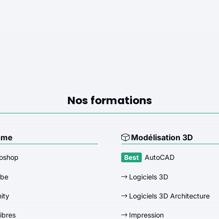
Nos formations
sme
Modélisation 3D
oshop
AutoCAD
obe
Logiciels 3D
nity
Logiciels 3D Architecture
libres
Impression