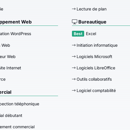
ie
Lecture de plan
ppement Web
Bureautique
ation WordPress
Excel
s Web
Initiation informatique
eur Web
Logiciels Microsoft
ite Internet
Logiciels LibreOffice
rce
Outils collaboratifs
Logiciel comptabilité
cial
pection téléphonique
al débutant
ement commercial