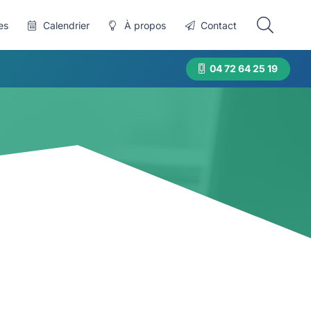
es
Calendrier
À propos
Contact
04 72 64 25 19