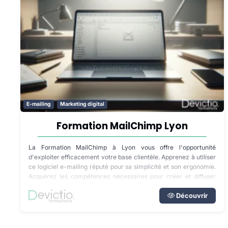
E-mailing
Marketing digital
Formation MailChimp Lyon
La Formation MailChimp à Lyon vous offre l'opportunité
d'exploiter efficacement votre base clientèle. Apprenez à utiliser
ce logiciel e-mailing réputé pour sa simplicité et son ergonomie.
Acquérez les compétences nécessaires pour créer et diffuser
vos messages de manière ciblée. Aucune connaissance
technique requise.
Découvrir