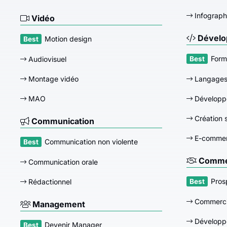
Infograph
Vidéo
Dévelo
Motion design
Form
Audiovisuel
Montage vidéo
Langage
MAO
Développ
Création s
Communication
E-comme
Communication non violente
Commer
Communication orale
Pros
Rédactionnel
Commerci
Management
Développ
Devenir Manager