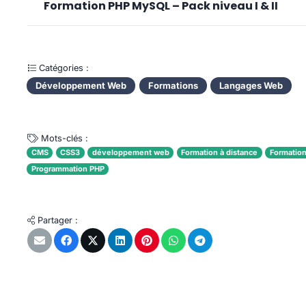
Formation PHP MySQL – Pack niveau I & II
Catégories :
Développement Web
Formations
Langages Web
Mots-clés :
CMS
CSS3
développement web
Formation à distance
Formation
Programmation PHP
Partager :