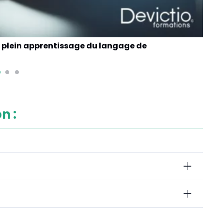
n plein apprentissage du langage de
Un 
de
n :