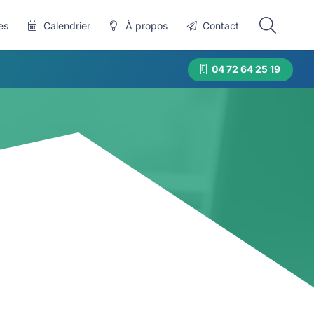
es
Calendrier
À propos
Contact
04 72 64 25 19