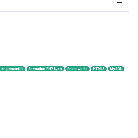
 en présentiel
Formation PHP Lyon
Frameworks
HTML5
MySQL