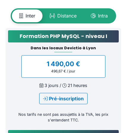
Inter
Distance
Intra
Formation PHP MySQL - niveau I
Dans les locaux Devictio à Lyon
1 490,00 €
496,67 € / jour
3 jours /
21 heures
Pré-inscription
Nos tarifs ne sont pas assujettis à la TVA, les prix
s'entendent TTC.