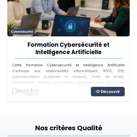
Cybersécurité
Formation Cybersécurité et
Intelligence Artificielle
Cette formation Cybersécurité et Intelligence Artificielle
s'adresse aux responsables informatiques, RSSI, DSI,
administrateurs systèmes et réseaux, chefs de projet,
responsables métiers, consultants, dirigeants ainsi qu'à toute
personne impliquée dans la transformation numérique de son
Découvrir
entreprise. Disponible en inter-entreprises dans notre centre de
formation de Lyon, en intra directement dans vos locaux partout
en France ou à distance, cette formation s'adapte au niveau des
participants ainsi qu'aux outils déjà déployés dans votre
organisation.
Nos critères Qualité