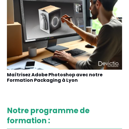
Maîtrisez Adobe Photoshop avec notre
Ap
Formation Packaging à Lyon
av
Pa
Notre programme de
formation :