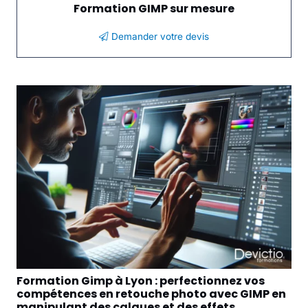
Formation GIMP sur mesure
Demander votre devis
Formation Gimp à Lyon : perfectionnez vos
Fo
compétences en retouche photo avec GIMP en
su
manipulant des calques et des effets.
pr