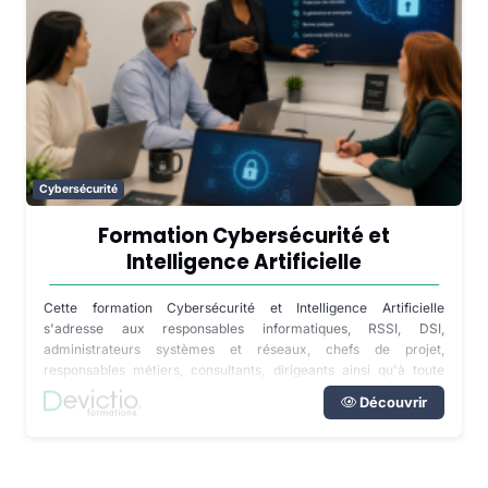
Cybersécurité
Formation Cybersécurité et
Intelligence Artificielle
Cette formation Cybersécurité et Intelligence Artificielle
s'adresse aux responsables informatiques, RSSI, DSI,
administrateurs systèmes et réseaux, chefs de projet,
responsables métiers, consultants, dirigeants ainsi qu'à toute
personne impliquée dans la transformation numérique de son
Découvrir
entreprise. Disponible en inter-entreprises dans notre centre de
formation de Lyon, en intra directement dans vos locaux partout
en France ou à distance, cette formation s'adapte au niveau des
participants ainsi qu'aux outils déjà déployés dans votre