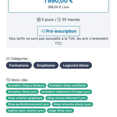
1 990,00 €
398,00 € / jour
5 jours /
35 heures
Pré-inscription
Nos tarifs ne sont pas assujettis à la TVA, les prix s'entendent
TTC.
Catégories :
Formations
Graphisme
Logiciels libres
Mots-clés :
formation Gimp à distance
formation Gimp certifiante
formation Gimp Lyon
formation traitement d’image Lyon
Gimp création graphique
Gimp niveau débutant Lyon
Gimp perfectionnement Lyon
Gimp retouche photo Lyon
logiciel open source Lyon
stage Gimp Lyon